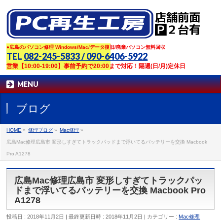
●広島のパソコン修理 Windows/Mac/データ復旧/廃棄パソコン無料回収
TEL
082-245-5833 / 090-6406-5922
営業【10:00-19:00】事前予約で20:00まで対応！隔週(日/月)定休日
MENU
ブログ
HOME
»
修理ブログ
»
Mac修理
»
広島Mac修理広島市 変形しすぎてトラックパッドまで浮いてるバッテリーを交換 Macbook
Pro A1278
広島Mac修理広島市 変形しすぎてトラックパッ
ドまで浮いてるバッテリーを交換 Macbook Pro
A1278
投稿日 : 2018年11月2日
最終更新日時 : 2018年11月2日
カテゴリー :
Mac修理