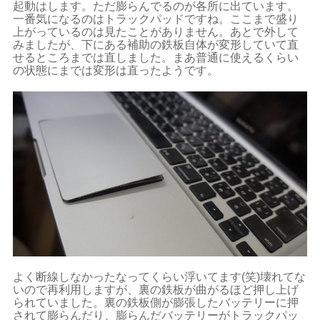
起動はします。ただ膨らんでるのが各所に出ています。
一番気になるのはトラックパッドですね。ここまで盛り
上がっているのは見たことがありません。あとで外して
みましたが、下にある補助の鉄板自体が変形していて直
せるところまでは直しました。まあ普通に使えるくらい
の状態にまでは変形は直ったようです。
よく断線しなかったなってくらい浮いてます(笑)壊れてな
いので再利用しますが、裏の鉄板が曲がるほど押し上げ
られていました。裏の鉄板側が膨張したバッテリーに押
されて膨らんだり、膨らんだバッテリーがトラックパッ