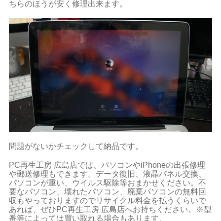
ちらのほうが安く修理出来ます。
問題がないかチェックして納品です。
PC再生工房 広島店では、パソコンやiPhoneの出張修理
や郵送修理もできます。データ復旧、液晶パネル交換、
パソコンが重い、ウイルス駆除等おまかせください。不
要なパソコン、壊れたパソコン、廃棄パソコンの無料回
収もやっておりますのでリサイクル料金を払うくらいで
あれば、ぜひPC再生工房 広島店へお持ちください。※型
番等によっては買い取れる場合もあります。