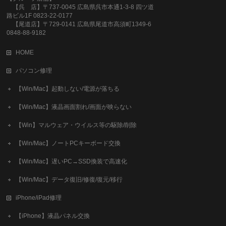
【呉 店】〒737-0045 広島県呉市本通1-3-8 四ツ道
路ビル1F 0823-22-0177
【尾道店】〒729-0141 広島県尾道市高須町1349-6
0848-88-9182
HOME
パソコン修理
【Win/Mac】起動しない/電源が落ちる
【Win/Mac】液晶画面割れ/画面が映らない
【Win】マルウェア・ウイルス等の駆除/削除
【Win/Mac】ノートPCキーボード交換
【Win/Mac】遅いPC→SSD換装で高速化
【Win/Mac】データ復旧/修復/復元/移行
iPhone/iPad修理
【iPhone】液晶パネル交換