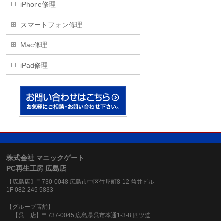
iPhone修理
スマートフォン修理
Mac修理
iPad修理
株式会社 マニックゲート
PC再生工房 広島店
【広島店】〒730-0048 広島市中区竹屋町8-12 益井ビル
1F 082-245-5833
【グループ店舗】
【呉 店】〒737-0045 広島県呉市本通1-3-8 四ツ道