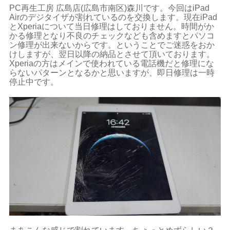
PC再生工房 広島店(広島市南区)森川です。今回はiPad
Airのデジタイザが割れているのを交換します。現在iPad
とXperiaについて当日修理はしておりません。時間がか
かる修理となり不良のチェックなども含めますとパソコ
ン修理が出来ないからです。ということでご迷惑をおか
けしますが、翌日以降の納品とさせて頂いております。
Xperiaの方はメインで使われている電話機だと修理にな
らないパターンとなるかと思いますが、即日修理は一時
停止中です。