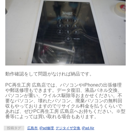
動作確認をして問題がなければ納品です。
PC再生工房 広島店では、パソコンやiPhoneの出張修理
や郵送修理もできます。データ復旧、液晶パネル交換、
パソコンが重い、ウイルス駆除等おまかせください。不
要なパソコン、壊れたパソコン、廃棄パソコンの無料回
収もやっておりますのでリサイクル料金を払うくらいで
あれば、ぜひPC再生工房 広島店へお持ちください。※型
番等によっては買い取れる場合もあります。
投稿タグ
広島市
,
iPad修理
,
デジタイザ交換
,
iPad Air