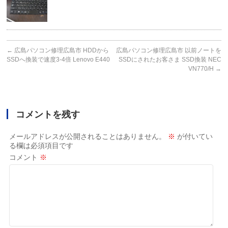
←
広島パソコン修理広島市 HDDから
広島パソコン修理広島市 以前ノートを
SSDへ換装で速度3-4倍 Lenovo E440
SSDにされたお客さま SSD換装 NEC
VN770/H
→
コメントを残す
メールアドレスが公開されることはありません。
※
が付いてい
る欄は必須項目です
コメント
※