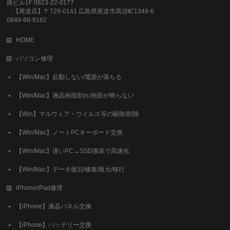
路ビル1F 0823-22-0177
【尾道店】〒729-0141 広島県尾道市高須町1349-6
0848-88-9182
HOME
パソコン修理
【Win/Mac】起動しない/電源が落ちる
【Win/Mac】液晶画面割れ/画面が映らない
【Win】マルウェア・ウイルス等の駆除/削除
【Win/Mac】ノートPCキーボード交換
【Win/Mac】遅いPC→SSD換装で高速化
【Win/Mac】データ復旧/修復/復元/移行
iPhone/iPad修理
【iPhone】液晶パネル交換
【iPhone】バッテリー交換