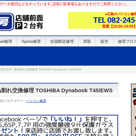
d修理･データ復旧などをやっています｡店前に駐車場もありますのでご利用ください｡
●広島のパソコン修理 
TEL 082-245
営業【10:00-19:
iPad修理
Xperia修理
全国郵送修理
買取
販売
修理ブロ
島市 液晶割れ交換修理 TOSHIBA Dynabook T45/EWS
換修理 TOSHIBA Dynabook T45/EWS
9日
カテゴリー :
パソコン修理