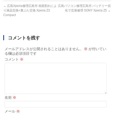
←
広島Xperia修理広島市 画面割れによ
広島パソコン修理広島市 バッテリー劣
り液晶交換+裏ぶた交換 Xperia Z3
化で交換修理 SONY Xperia Z5
→
Compact
コメントを残す
メールアドレスが公開されることはありません。
※
が付いてい
る欄は必須項目です
コメント
※
名前
※
メール
※