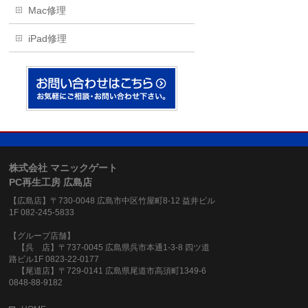
Mac修理
iPad修理
株式会社 マニックゲート
PC再生工房 広島店
【広島店】〒730-0048 広島市中区竹屋町8-12 益井ビル
1F 082-245-5833
【グループ店舗】
【呉 店】〒737-0045 広島県呉市本通1-3-8 四ツ道
路ビル1F 0823-22-0177
【尾道店】〒729-0141 広島県尾道市高須町1349-6
0848-88-9182