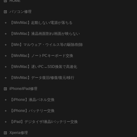
HOME
パソコン修理
【Win/Mac】起動しない/電源が落ちる
【Win/Mac】液晶画面割れ/画面が映らない
【Win】マルウェア・ウイルス等の駆除/削除
【Win/Mac】ノートPCキーボード交換
【Win/Mac】遅いPC→SSD換装で高速化
【Win/Mac】データ復旧/修復/復元/移行
iPhone/iPad修理
【iPhone】液晶パネル交換
【iPhone】バッテリー交換
【iPad】デジタイザ/液晶/バッテリー交換
Xperia修理