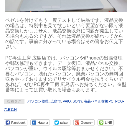
ベゼルを付けてもう一度テストして納品です。液晶交換
の場合は、特別中を見て欲しいという要望がない限り液
晶交換しかしません。液晶交換以外に問題が発生してい
る場合もあるのですが、それは液晶交換が終わってから
の話です。事前に分かっている場合はその旨をお伝え下
さい。
PC再生工房 広島店では、パソコンやiPhoneの出張修理
や郵送修理もできます。データ復旧、液晶パネル交換、
パソコンが重い、ウイルス駆除等おまかせください。不
要なパソコン、壊れたパソコン、廃棄パソコンの無料回
収もやっておりますのでリサイクル料金を払うくらいで
あれば、ぜひPC再生工房 広島店へお持ちください。※型
番等によっては買い取れる場合もあります。
投稿タグ
パソコン修理
,
広島市
,
VAIO
,
SONY
,
液晶パネル交換PC
,
PCG-
71B11N
Facebook
Hatena
twitter
Google+
LINE