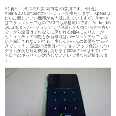
PC再生工房 広島店(広島市南区)森川です。今回は、
Xperia Z3 Compactのバッテリー交換をします。Xperiaは
だいぶ新しいいい機種がもう既に出ていますが、Xperia
はフラッグシップなのでZ3でも結構速いです。Androidの
OSはあまりバージョンアップ保証していないものも多い
ですから速度はそれなりに保たれる傾向にありますが、
セキュリティの問題とか新機能はバージョンアップしな
いと保証されないのでもう少しそのへんの整備をするべ
きでしょう。(最近の機種はバージョンアップ保証のプロ
グラムがあり対応機種はあります)
本家のOSは出ていて
も日本のキャリアが対応しないという場合も結構ありま
す。