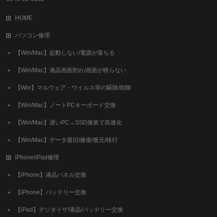
HOME
パソコン修理
【Win/Mac】起動しない/電源が落ちる
【Win/Mac】液晶画面割れ/画面が映らない
【Win】マルウェア・ウイルス等の駆除/削除
【Win/Mac】ノートPCキーボード交換
【Win/Mac】遅いPC→SSD換装で高速化
【Win/Mac】データ復旧/修復/復元/移行
iPhone/iPad修理
【iPhone】液晶パネル交換
【iPhone】バッテリー交換
【iPad】デジタイザ/液晶/バッテリー交換