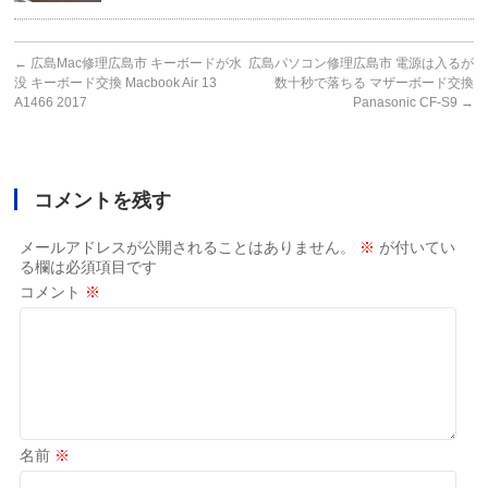
←
広島Mac修理広島市 キーボードが水
広島パソコン修理広島市 電源は入るが
没 キーボード交換 Macbook Air 13
数十秒で落ちる マザーボード交換
A1466 2017
Panasonic CF-S9
→
コメントを残す
メールアドレスが公開されることはありません。
※
が付いてい
る欄は必須項目です
コメント
※
名前
※