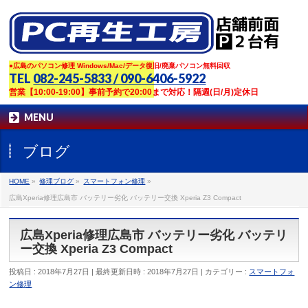
●広島のパソコン修理 Windows/Mac/データ復旧/廃棄パソコン無料回収
TEL
082-245-5833 / 090-6406-5922
営業【10:00-19:00】事前予約で20:00まで対応！隔週(日/月)定休日
MENU
ブログ
HOME
»
修理ブログ
»
スマートフォン修理
»
広島Xperia修理広島市 バッテリー劣化 バッテリー交換 Xperia Z3 Compact
広島Xperia修理広島市 バッテリー劣化 バッテリ
ー交換 Xperia Z3 Compact
投稿日 : 2018年7月27日
最終更新日時 : 2018年7月27日
カテゴリー :
スマートフォ
ン修理