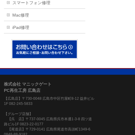
スマートフォン修理
Mac修理
iPad修理
株式会社 マニックゲート
PC再生工房 広島店
【広島店】〒730-0048 広島市中区竹屋町8-12 益井ビル
1F 082-245-5833
【グループ店舗】
【呉 店】〒737-0045 広島県呉市本通1-3-8 四ツ道
路ビル1F 0823-22-0177
【尾道店】〒729-0141 広島県尾道市高須町1349-6
0848-88-9182