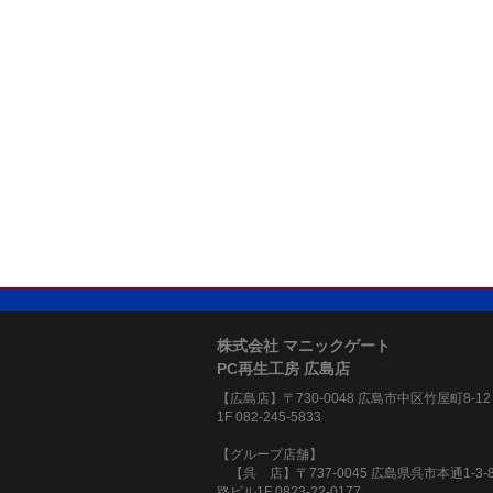
株式会社 マニックゲート
PC再生工房 広島店
【広島店】〒730-0048 広島市中区竹屋町8-1
1F 082-245-5833
【グループ店舗】
【呉 店】〒737-0045 広島県呉市本通1-3-
路ビル1F 0823-22-0177