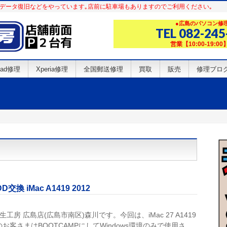
d修理･データ復旧などをやっています｡店前に駐車場もありますのでご利用ください｡
●広島のパソコン修理 
TEL 082-245
営業【10:00-19:
iPad修理
Xperia修理
全国郵送修理
買取
販売
修理ブロ
 iMac A1419 2012
工房 広島店(広島市南区)森川です。今回は、iMac 27 A1419
お客さまはBOOTCAMPにしてWindows環境のみで使用さ …