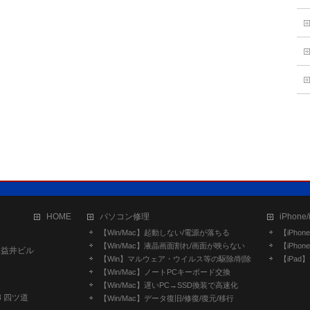
HOME
パソコン修理
iPhone
【Win/Mac】起動しない/電源が落ちる
【iPho
【Win/Mac】液晶画面割れ/画面が映らない
【iPho
2 益井ビル
【Win】マルウェア・ウイルス等の駆除/削除
【iPa
【Win/Mac】ノートPCキーボード交換
【Win/Mac】遅いPC→SSD換装で高速化
8 四ツ道
【Win/Mac】データ復旧/修復/復元/移行