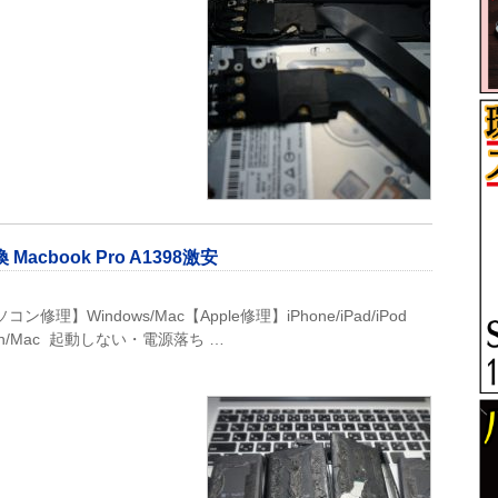
cbook Pro A1398激安
】Windows/Mac【Apple修理】iPhone/iPad/iPod
】Win/Mac 起動しない・電源落ち …