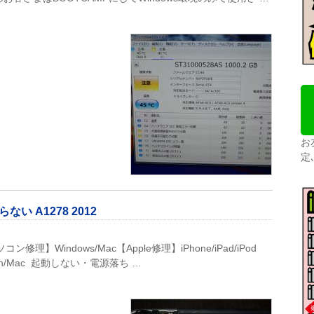
お
定
ない A1278 2012
】Windows/Mac【Apple修理】iPhone/iPad/iPod
】Win/Mac 起動しない・電源落ち …