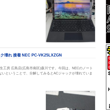
れ 接着 NEC PC-VK25LXZGN
再生工房 広島店(広島市南区)森川です。今回は、NECのノート
がつかないということで、分解してみるとACジャックが壊れていま