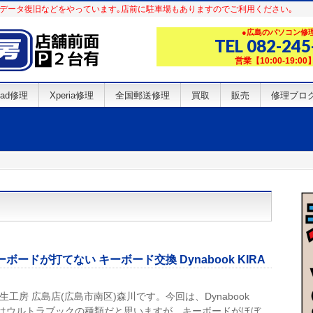
d修理･データ復旧などをやっています｡店前に駐車場もありますのでご利用ください｡
●広島のパソコン修理 
TEL 082-245
営業【10:00-19:
iPad修理
Xperia修理
全国郵送修理
買取
販売
修理ブロ
ードが打てない キーボード交換 Dynabook KIRA
生工房 広島店(広島市南区)森川です。今回は、Dynabook
RAはウルトラブックの種類だと思いますが、キーボードがほぼ