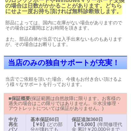
のロジックボードやWindowsマザーボード交換
の場合は日数がかかることがあります。どちら
にせよ一度お持ち頂ければ無料診断致します。
部品によっては、国内に在庫がない場合がありますので
その場合は2週間ほどお時間を頂きます。
また、部品自体が当店では入手出来ないものもあります
が、その場合はお断りします。
当店のみの独自サポートが充実！
当店でご依頼を頂いた場合、今後もお付き合い頂けるよ
う様々なサポートを行っております。
■保証概要
(保証範囲は自然故障に限ります。お客様の
過失の場合はこの限りではありません。※水没修理・
アウトレットについては保証がありません。)
中古
基本保証60日
保証追加360日
再生
【￥0】
(どの部
【￥5,000】
(年間修理代
パソ
分が壊れても
金 累計￥20,000分まで