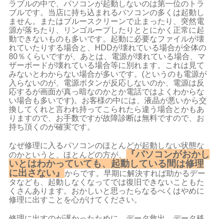
ラブルの中で、パソコンが起動しないのは第一位のトラ
ブルです。当店に持ち込まれるパソコンの多くは起動し
ません。またはブルースクリーンで止まったり、突然電
源が落ちたり、リンゴループしたりととにかく正常に起
動できないものも多いです。起動に必要なファイルが壊
れていたりする場合と、HDDが壊れている場合が全体の
80％くらいですが、あとは、電源が壊れている場合、マ
ザーボードが壊れている場合等に別れます。これは見て
みないとわからない場合が多いです。(というのも電源が
入らないのが、電源ボタンが反応しないのか、電源は反
応するが画面が真っ暗なのかとか電話ではよくわからな
い場合も多いです)。お客様の中には、液晶が悪いから交
換してくれと言われ持ってこられたら違う場合とかもあ
りますので、お手数ですが故障診断は無料ですので、お
持ち頂くのが確実です。
なぜ修理に入るパソコンのほとんどが起動しない状態な
『パソコンがおかし
のかというと、ほとんどの方が、
いとはわかっていても、起動している間は修理
に出さない』
からです。早期
に解決すれば助かるデー
タなども、起動しなくなってでは復旧できないこともた
くさんあります。おかしいと思ったらなるべくはやめに
修理に出すことを心がけてください。
修理に出すのが遅かったために、データ救出、データ移