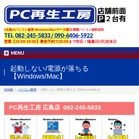
●広島のパソコン修理 Windows/Mac/データ復旧/廃棄パソコン無料回収
TEL
082-245-5833 / 090-6406-5922
営業【10:00-19:00】事前予約で20:00まで対応！隔週(日/月)定休日
MENU
起動しない/電源が落ちる
【Windows/Mac】
HOME
»
パソコン修理
»
起動しない/電源が落ちる【Windows/Mac】
PC再生工房 広島店 082-245-5833