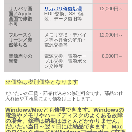
リカバリ画
リカバリ修復処理
、
12,000円～
面／Apple
HDD交換、SSD換
画面で修復
装、データ復旧等
不可
ブルースク
メモリ交換・デバイ
12,000円～
リーン／突
ス等不具合の解消・
然落ちる
電源交換等
電源周りの
電源交換、電源ケー
8,000円～
異常
ブル交換、電源ボタ
ン交換等
※価格は税別価格となります
だいたいの工賃・部品代込みの修理料金です。部品の仕
入れ値や工程量により価格は上下します。
Windows/Macとも修理できます。Windowsの
電源やメモリやハードディスクのよくある故障
の場合、修理は納期はほとんどかかりません。
だいたい当日～翌々日には納品できます。Mac