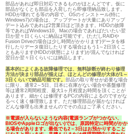
部品があれば即日対応できるものがほとんどです。仮に
部品がなくとも部品を入荷したら即修理納品致します。
HDDが壊れてる等の内容で、
OSのインストール(特に
Windows7)の場合は、アップデートが大量にありアップ
デート込みであれば2営業日ほど頂きます。HDDの故障
等であればWindows10、Macの場合であればだいたい翌
日か翌々日くらいに納品は可能です。(ただしRAIDや
Fusion Driveの場合は少し時間がかかります)データを移
行したりデータ復旧したりする場合はもう1～2日頂くこ
ともあります(HDDの状態によります)が混んでなければ
翌日か翌々日くらいには納品します。
基本的によくある故障修理では、無料診断が終わり修理
方法が決まり部品が揃えば、
ほとんどの修理が大体が1～
3日くらいで納品可能です。
部品の取り寄せが必要な場合
に限り、通常2～5日、日本に在庫がない場合や基盤修理
等は通常2周間程度、最大1ヶ月程度お時間を頂くことが
あります。細かくは修理するPCの内容によるのですがな
るべく速く修理致します。ただ修理部品が届かなければ
どんな修理も出来ませんのでその点はご了承ください。
※電源が入らないような内容(電源ランプがつかない、
BIOSやAppleロゴが出ない)では、
原因特定に時間がかか
る場合があります。最低でも2－3日はお預かりすること