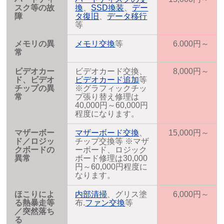
スク等の故
換
、
SSD換装
、
デー
障
タ復旧
、
データ移行
等
メモリの異
メモリ交換
等
6.000円～
常
ビデオカー
ビデオカード交換、
8,000円～
ド、ビデオ
ビデオカード追加
等
チップの異
※グラフィックチッ
常
プ張り替え修理は
40,000円～60,000円
程度になります。
マザーボー
マザーボード交換
、
15,000円～
ド／ロジッ
チップ交換等 ※マザ
クボードの
ーボード、ロジック
異常
ボード修理は30,000
円～60,000円程度に
なります。
ほこりによ
内部清掃
、グリス塗
6,000円～
る熱暴走等
布.
ファン交換
等
／突然落ち
る