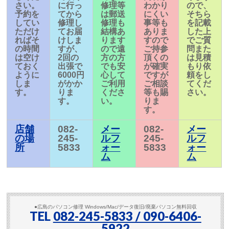
さい。
に行っ
修理等
わかり
ので、
予約を
てから
は郵送
にくい
そちら
してい
修理し
修理も
事等も
を記載
ただけ
てお届
結構あ
ありま
した上
ればそ
けしま
ります
すので
でご質
の時間
すが、
ので遠
ご持参
問また
は空け
2回の
方の方
頂くの
は見積
ておく
出張で
でも安
が確実
もり依
ように
6000円
心して
ですが
頼をし
しま
がかか
ご利用
ご相談
てくだ
す。
りま
くださ
等も賜
さい。
す。
い。
りま
す。
店舗
082-
メー
082-
メー
の場
245-
ルフ
245-
ルフ
所
5833
ォー
5833
ォー
ム
ム
●広島のパソコン修理 Windows/Mac/データ復旧/廃棄パソコン無料回収
TEL
082-245-5833 / 090-6406-
5922