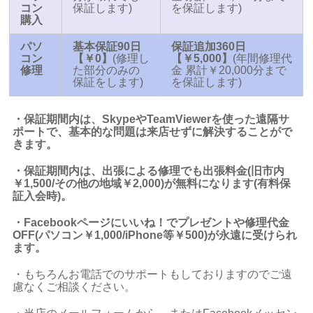
コン
保証します)
を保証します)
購入
パソ
基本保証90日
保証追加360日
コン
【￥0】
(修理し
【￥5,000】
(年間修理代
修理
た部分のみの
金 累計￥20,000分まで
保証をします)
を保証します)
・保証期間内は、SkypeやTeamViewerを使った遠隔サ
ポートで、基本的な問題は来店せずに解決することがで
きます。
・保証期間内は、出張による修理でも出張料金(旧市内
￥1,500/その他の地域￥2,000)が無料になります(有料保
証入会時)。
・Facebookページにいいね！でプレゼントや修理代金
OFF(パソコン￥1,000/iPhone等￥500)が永遠に受けられ
ます。
・もちろんお電話でのサポートもしておりますのでご遠
慮なくご相談ください。