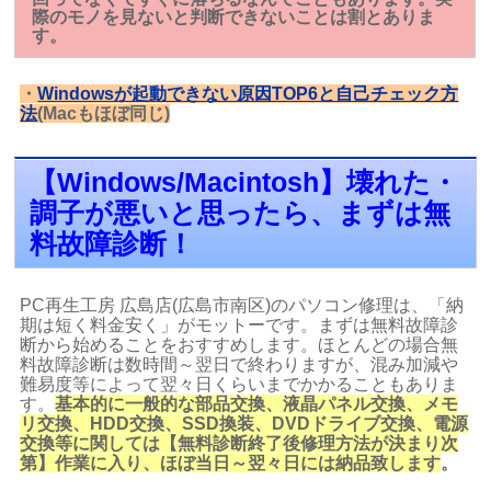
際のモノを見ないと判断できないことは割とありま
す。
・
Windowsが起動できない原因TOP6と自己チェック方
法
(Macもほぼ同じ)
【Windows/Macintosh】壊れた・
調子が悪いと思ったら、まずは無
料故障診断！
PC再生工房 広島店(広島市南区)のパソコン修理は、「納
期は短く料金安く」がモットーです。まずは無料故障診
断から始めることをおすすめします。ほとんどの場合無
料故障診断は数時間～翌日で終わりますが、混み加減や
難易度等によって翌々日くらいまでかかることもありま
す。
基本的に一般的な部品交換、液晶パネル交換、メモ
リ交換、HDD交換、SSD換装、DVDドライブ交換、電源
交換等に関しては【無料診断終了後修理方法が決まり次
第】作業に入り、ほぼ当日～翌々日には納品致します
。