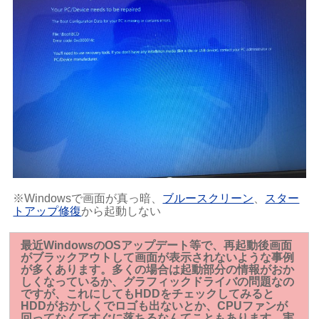
※Windowsで画面が真っ暗、
ブルースクリーン
、
スター
トアップ修復
から起動しない
最近WindowsのOSアップデート等で、再起動後画面
がブラックアウトして画面が表示されないような事例
が多くあります。多くの場合は起動部分の情報がおか
しくなっているか、グラフィックドライバの問題なの
ですが、これにしてもHDDをチェックしてみると
HDDがおかしくでロゴも出ないとか、CPUファンが
回ってなくてすぐに落ちるなんてこともあります。実