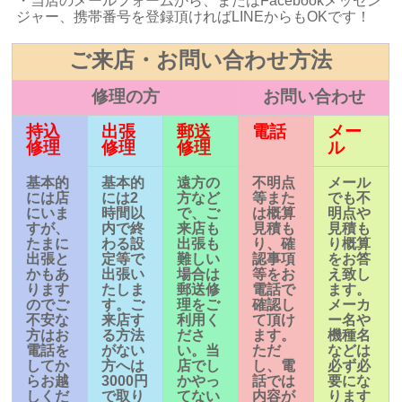
・当店のメールフォームから、またはFacebookメッセン
ジャー、携帯番号を登録頂ければLINEからもOKです！
ご来店・お問い合わせ方法
修理の方
お問い合わせ
持込
出張
郵送
電話
メー
修理
修理
修理
ル
基本的
基本的
遠方の
不明点
メール
には店
には2
方など
等また
でも不
にいま
時間以
で、ご
は概算
明点や
すが、
内で終
来店も
見積も
見積も
たまに
わる設
出張も
り、確
り概算
出張と
定等で
難しい
認事項
をお答
かもあ
出張い
場合は
等をお
え致し
ります
たしま
郵送修
電話で
ます。
のでご
す。ご
理をご
確認し
メーカ
不安な
来店す
利用く
て頂け
ー名や
方はお
る方法
ださ
ます。
機種名
電話を
がない
い。当
ただ
などは
してか
方へは
店でし
し、電
必ず必
らお越
3000円
かやっ
話では
要にな
しくだ
で取り
てない
内容が
ります