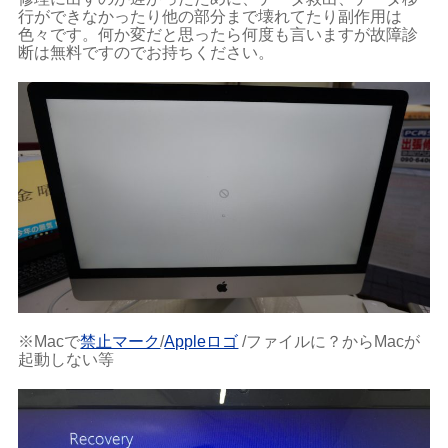
行ができなかったり他の部分まで壊れてたり副作用は
色々です。何か変だと思ったら何度も言いますが故障診
断は無料ですのでお持ちください。
※Macで
禁止マーク
/
Appleロゴ
/ファイルに？からMacが
起動しない等