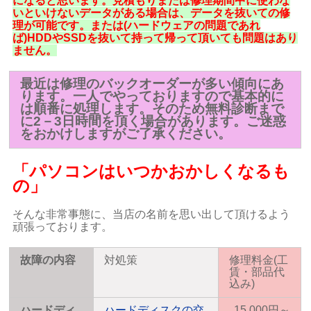
になると思います。見積もりまたは修理期間中に使わな
いといけないデータがある場合は、データを抜いての修
理が可能です。または(ハードウェアの問題であれ
ば)HDDやSSDを抜いて持って帰って頂いても問題はあり
ません。
最近は修理のバックオーダーが多い傾向にあ
ります。一人でやっておりますので基本的に
は順番に処理します。そのため無料診断まで
に2－3日時間を頂く場合があります。ご迷惑
をおかけしますがご了承ください。
「パソコンはいつかおかしくなるも
の」
そんな非常事態に、当店の名前を思い出して頂けるよう
頑張っております。
故障の内容
対処策
修理料金(工
賃・部品代
込み)
ハードディ
ハードディスクの交
15,000円～