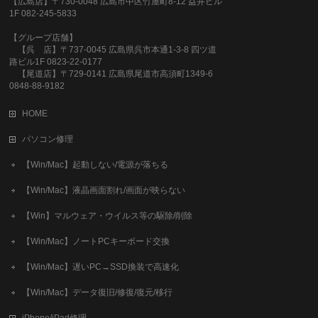
【広島店】〒730-0048 広島市中区竹屋町8-12 益井ビル
1F 082-245-5833
【グループ店舗】
【呉 店】〒737-0045 広島県呉市本通1-3-8 四ツ道
路ビル1F 0823-22-0177
【尾道店】〒729-0141 広島県尾道市高須町1349-6
0848-88-9182
HOME
パソコン修理
【Win/Mac】起動しない/電源が落ちる
【Win/Mac】液晶画面割れ/画面が映らない
【Win】マルウェア・ウイルス等の駆除/削除
【Win/Mac】ノートPCキーボード交換
【Win/Mac】遅いPC→SSD換装で高速化
【Win/Mac】データ復旧/修復/復元/移行
iPhone/iPad修理